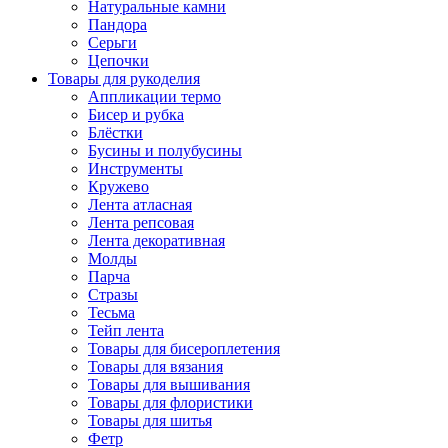
Натуральные камни
Пандора
Серьги
Цепочки
Товары для рукоделия
Аппликации термо
Бисер и рубка
Блёстки
Бусины и полубусины
Инструменты
Кружево
Лента атласная
Лента репсовая
Лента декоративная
Молды
Парча
Стразы
Тесьма
Тейп лента
Товары для бисероплетения
Товары для вязания
Товары для вышивания
Товары для флористики
Товары для шитья
Фетр