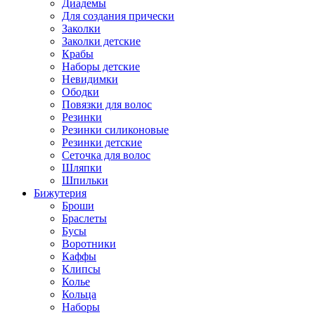
Диадемы
Для создания прически
Заколки
Заколки детские
Крабы
Наборы детские
Невидимки
Ободки
Повязки для волос
Резинки
Резинки силиконовые
Резинки детские
Сеточка для волос
Шляпки
Шпильки
Бижутерия
Броши
Браслеты
Бусы
Воротники
Каффы
Клипсы
Колье
Кольца
Наборы