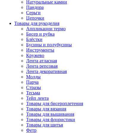
Натуральные камни
Пандора
Серьги
Цепочки
Товары для рукоделия
Аппликации термо
Бисер и рубка
Блёстки
Бусины и полубусины
Инструменты
Кружево
Лента атласная
Лента репсовая
Лента декоративная
Молды
Парча
Стразы
Тесьма
Тейп лента
Товары для бисероплетения
Товары для вязания
Товары для вышивания
Товары для флористики
Товары для шитья
Фетр