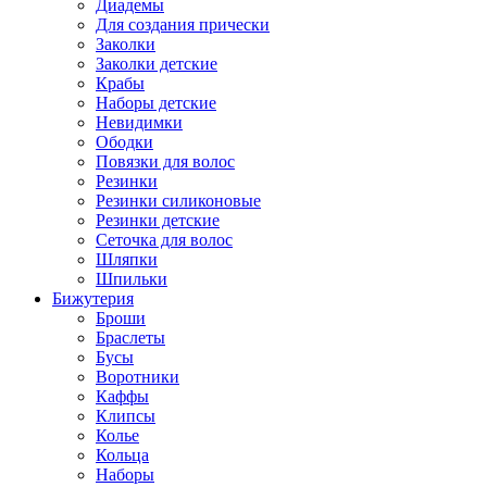
Диадемы
Для создания прически
Заколки
Заколки детские
Крабы
Наборы детские
Невидимки
Ободки
Повязки для волос
Резинки
Резинки силиконовые
Резинки детские
Сеточка для волос
Шляпки
Шпильки
Бижутерия
Броши
Браслеты
Бусы
Воротники
Каффы
Клипсы
Колье
Кольца
Наборы