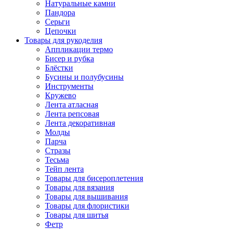
Натуральные камни
Пандора
Серьги
Цепочки
Товары для рукоделия
Аппликации термо
Бисер и рубка
Блёстки
Бусины и полубусины
Инструменты
Кружево
Лента атласная
Лента репсовая
Лента декоративная
Молды
Парча
Стразы
Тесьма
Тейп лента
Товары для бисероплетения
Товары для вязания
Товары для вышивания
Товары для флористики
Товары для шитья
Фетр