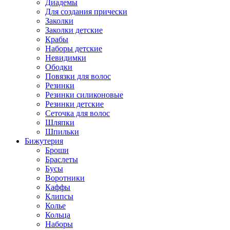
Диадемы
Для создания прически
Заколки
Заколки детские
Крабы
Наборы детские
Невидимки
Ободки
Повязки для волос
Резинки
Резинки силиконовые
Резинки детские
Сеточка для волос
Шляпки
Шпильки
Бижутерия
Броши
Браслеты
Бусы
Воротники
Каффы
Клипсы
Колье
Кольца
Наборы