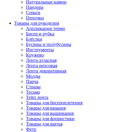
Натуральные камни
Пандора
Серьги
Цепочки
Товары для рукоделия
Аппликации термо
Бисер и рубка
Блёстки
Бусины и полубусины
Инструменты
Кружево
Лента атласная
Лента репсовая
Лента декоративная
Молды
Парча
Стразы
Тесьма
Тейп лента
Товары для бисероплетения
Товары для вязания
Товары для вышивания
Товары для флористики
Товары для шитья
Фетр