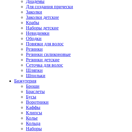
Диадемы
Для создания прически
Заколки
Заколки детские
Крабы
Наборы детские
Невидимки
Ободки
Повязки для волос
Резинки
Резинки силиконовые
Резинки детские
Сеточка для волос
Шляпки
Шпильки
Бижутерия
Броши
Браслеты
Бусы
Воротники
Каффы
Клипсы
Колье
Кольца
Наборы