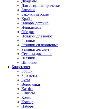
Диадемы
Для создания прически
Заколки
Заколки детские
Крабы
Наборы детские
Невидимки
Ободки
Повязки для волос
Резинки
Резинки силиконовые
Резинки детские
Сеточка для волос
Шляпки
Шпильки
Бижутерия
Броши
Браслеты
Бусы
Воротники
Каффы
Клипсы
Колье
Кольца
Наборы