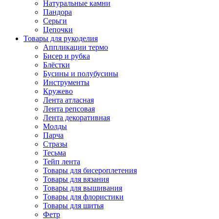
Натуральные камни
Пандора
Серьги
Цепочки
Товары для рукоделия
Аппликации термо
Бисер и рубка
Блёстки
Бусины и полубусины
Инструменты
Кружево
Лента атласная
Лента репсовая
Лента декоративная
Молды
Парча
Стразы
Тесьма
Тейп лента
Товары для бисероплетения
Товары для вязания
Товары для вышивания
Товары для флористики
Товары для шитья
Фетр