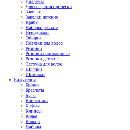
Диадемы
Для создания прически
Заколки
Заколки детские
Крабы
Наборы детские
Невидимки
Ободки
Повязки для волос
Резинки
Резинки силиконовые
Резинки детские
Сеточка для волос
Шляпки
Шпильки
Бижутерия
Броши
Браслеты
Бусы
Воротники
Каффы
Клипсы
Колье
Кольца
Наборы