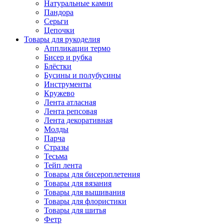
Натуральные камни
Пандора
Серьги
Цепочки
Товары для рукоделия
Аппликации термо
Бисер и рубка
Блёстки
Бусины и полубусины
Инструменты
Кружево
Лента атласная
Лента репсовая
Лента декоративная
Молды
Парча
Стразы
Тесьма
Тейп лента
Товары для бисероплетения
Товары для вязания
Товары для вышивания
Товары для флористики
Товары для шитья
Фетр