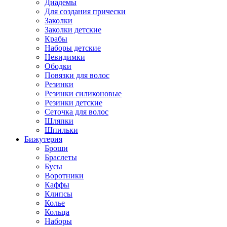
Диадемы
Для создания прически
Заколки
Заколки детские
Крабы
Наборы детские
Невидимки
Ободки
Повязки для волос
Резинки
Резинки силиконовые
Резинки детские
Сеточка для волос
Шляпки
Шпильки
Бижутерия
Броши
Браслеты
Бусы
Воротники
Каффы
Клипсы
Колье
Кольца
Наборы