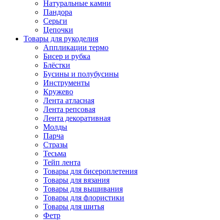
Натуральные камни
Пандора
Серьги
Цепочки
Товары для рукоделия
Аппликации термо
Бисер и рубка
Блёстки
Бусины и полубусины
Инструменты
Кружево
Лента атласная
Лента репсовая
Лента декоративная
Молды
Парча
Стразы
Тесьма
Тейп лента
Товары для бисероплетения
Товары для вязания
Товары для вышивания
Товары для флористики
Товары для шитья
Фетр