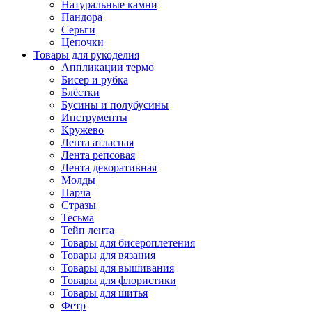
Натуральные камни
Пандора
Серьги
Цепочки
Товары для рукоделия
Аппликации термо
Бисер и рубка
Блёстки
Бусины и полубусины
Инструменты
Кружево
Лента атласная
Лента репсовая
Лента декоративная
Молды
Парча
Стразы
Тесьма
Тейп лента
Товары для бисероплетения
Товары для вязания
Товары для вышивания
Товары для флористики
Товары для шитья
Фетр