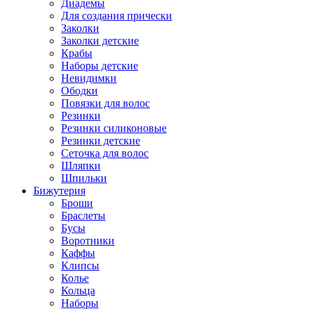
Диадемы
Для создания прически
Заколки
Заколки детские
Крабы
Наборы детские
Невидимки
Ободки
Повязки для волос
Резинки
Резинки силиконовые
Резинки детские
Сеточка для волос
Шляпки
Шпильки
Бижутерия
Броши
Браслеты
Бусы
Воротники
Каффы
Клипсы
Колье
Кольца
Наборы