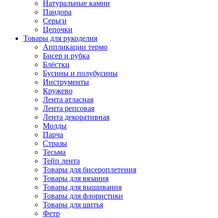
Натуральные камни
Пандора
Серьги
Цепочки
Товары для рукоделия
Аппликации термо
Бисер и рубка
Блёстки
Бусины и полубусины
Инструменты
Кружево
Лента атласная
Лента репсовая
Лента декоративная
Молды
Парча
Стразы
Тесьма
Тейп лента
Товары для бисероплетения
Товары для вязания
Товары для вышивания
Товары для флористики
Товары для шитья
Фетр