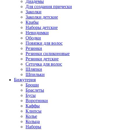
Диадемы
Для создания прически
Заколки
Заколки детские
Крабы
Наборы детские
Невидимки
Ободки
Повязки для волос
Резинки
Резинки силиконовые
Резинки детские
Сеточка для волос
Шляпки
Шпильки
Бижутерия
Броши
Браслеты
Бусы
Воротники
Каффы
Клипсы
Колье
Кольца
Наборы