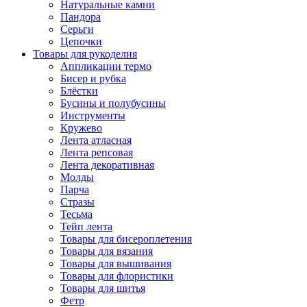
Натуральные камни
Пандора
Серьги
Цепочки
Товары для рукоделия
Аппликации термо
Бисер и рубка
Блёстки
Бусины и полубусины
Инструменты
Кружево
Лента атласная
Лента репсовая
Лента декоративная
Молды
Парча
Стразы
Тесьма
Тейп лента
Товары для бисероплетения
Товары для вязания
Товары для вышивания
Товары для флористики
Товары для шитья
Фетр