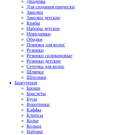
Диадемы
Для создания прически
Заколки
Заколки детские
Крабы
Наборы детские
Невидимки
Ободки
Повязки для волос
Резинки
Резинки силиконовые
Резинки детские
Сеточка для волос
Шляпки
Шпильки
Бижутерия
Броши
Браслеты
Бусы
Воротники
Каффы
Клипсы
Колье
Кольца
Наборы