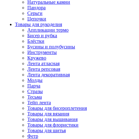
Натуральные камни
Пандора
Серьги
Цепочки
Товары для рукоделия
Аппликации термо
Бисер и рубка
Блёстки
Бусины и полубусины
Инструменты
Кружево
Лента атласная
Лента репсовая
Лента декоративная
Молды
Парча
Стразы
Тесьма
Тейп лента
Товары для бисероплетения
Товары для вязания
Товары для вышивания
Товары для флористики
Товары для шитья
Фетр