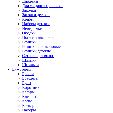
Диадемы
Для создания прически
Заколки
Заколки детские
Крабы
Наборы детские
Невидимки
Ободки
Повязки для волос
Резинки
Резинки силиконовые
Резинки детские
Сеточка для волос
Шляпки
Шпильки
Бижутерия
Броши
Браслеты
Бусы
Воротники
Каффы
Клипсы
Колье
Кольца
Наборы