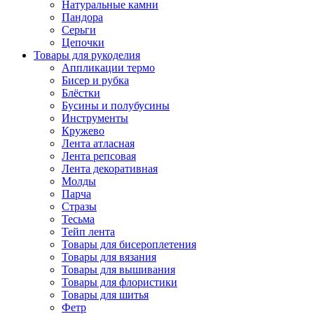
Натуральные камни
Пандора
Серьги
Цепочки
Товары для рукоделия
Аппликации термо
Бисер и рубка
Блёстки
Бусины и полубусины
Инструменты
Кружево
Лента атласная
Лента репсовая
Лента декоративная
Молды
Парча
Стразы
Тесьма
Тейп лента
Товары для бисероплетения
Товары для вязания
Товары для вышивания
Товары для флористики
Товары для шитья
Фетр