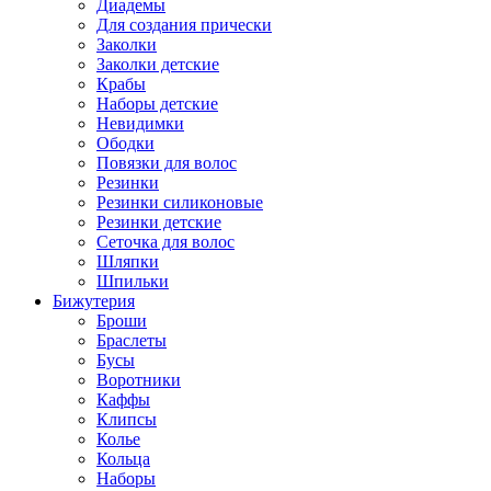
Диадемы
Для создания прически
Заколки
Заколки детские
Крабы
Наборы детские
Невидимки
Ободки
Повязки для волос
Резинки
Резинки силиконовые
Резинки детские
Сеточка для волос
Шляпки
Шпильки
Бижутерия
Броши
Браслеты
Бусы
Воротники
Каффы
Клипсы
Колье
Кольца
Наборы