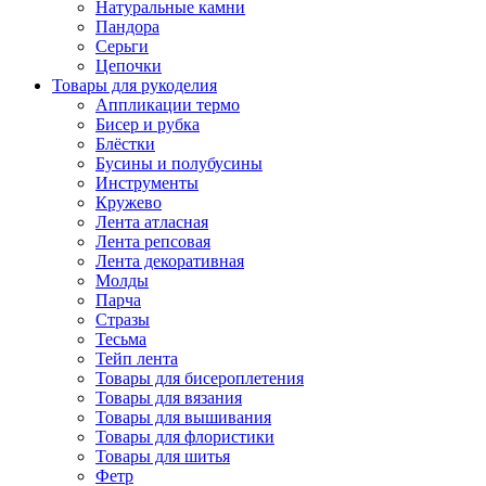
Натуральные камни
Пандора
Серьги
Цепочки
Товары для рукоделия
Аппликации термо
Бисер и рубка
Блёстки
Бусины и полубусины
Инструменты
Кружево
Лента атласная
Лента репсовая
Лента декоративная
Молды
Парча
Стразы
Тесьма
Тейп лента
Товары для бисероплетения
Товары для вязания
Товары для вышивания
Товары для флористики
Товары для шитья
Фетр