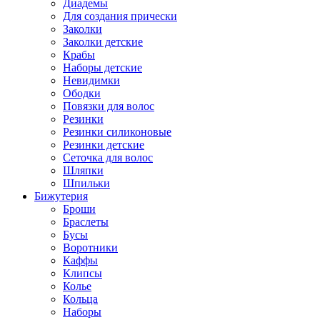
Диадемы
Для создания прически
Заколки
Заколки детские
Крабы
Наборы детские
Невидимки
Ободки
Повязки для волос
Резинки
Резинки силиконовые
Резинки детские
Сеточка для волос
Шляпки
Шпильки
Бижутерия
Броши
Браслеты
Бусы
Воротники
Каффы
Клипсы
Колье
Кольца
Наборы