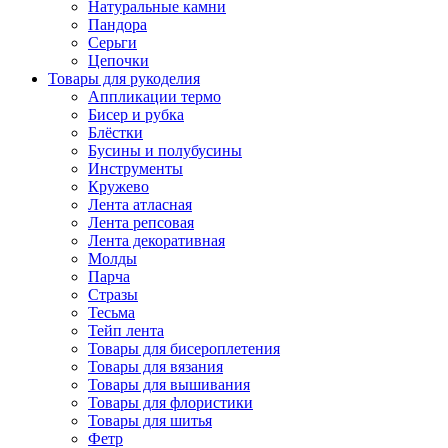
Натуральные камни
Пандора
Серьги
Цепочки
Товары для рукоделия
Аппликации термо
Бисер и рубка
Блёстки
Бусины и полубусины
Инструменты
Кружево
Лента атласная
Лента репсовая
Лента декоративная
Молды
Парча
Стразы
Тесьма
Тейп лента
Товары для бисероплетения
Товары для вязания
Товары для вышивания
Товары для флористики
Товары для шитья
Фетр