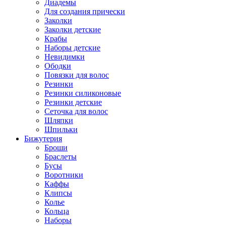
Диадемы
Для создания прически
Заколки
Заколки детские
Крабы
Наборы детские
Невидимки
Ободки
Повязки для волос
Резинки
Резинки силиконовые
Резинки детские
Сеточка для волос
Шляпки
Шпильки
Бижутерия
Броши
Браслеты
Бусы
Воротники
Каффы
Клипсы
Колье
Кольца
Наборы