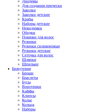
Диадемы
Для создания прически
Заколки
Заколки детские
Крабы
Наборы детские
Невидимки
Ободки
Повязки для волос
Резинки
Резинки силиконовые
Резинки детские
Сеточка для волос
Шляпки
Шпильки
Бижутерия
Броши
Браслеты
Бусы
Воротники
Каффы
Клипсы
Колье
Кольца
Наборы