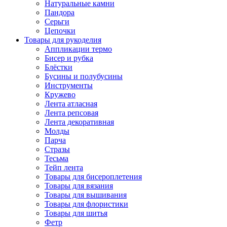
Натуральные камни
Пандора
Серьги
Цепочки
Товары для рукоделия
Аппликации термо
Бисер и рубка
Блёстки
Бусины и полубусины
Инструменты
Кружево
Лента атласная
Лента репсовая
Лента декоративная
Молды
Парча
Стразы
Тесьма
Тейп лента
Товары для бисероплетения
Товары для вязания
Товары для вышивания
Товары для флористики
Товары для шитья
Фетр